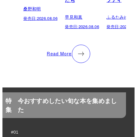
たち
ソディ
桑野和明
早見和真
ふるたみゆき
発売日:
2026.08.06
発売日:
2026.08.06
発売日:
2026.08.
Read More
特
今おすすめしたい旬な本を集めまし
集
た
#01