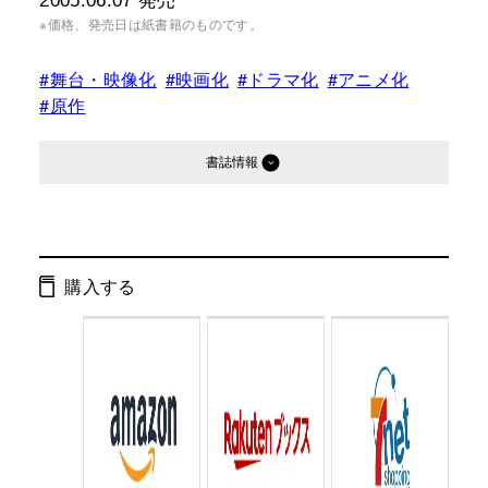
2005.06.07
発売
※価格、発売日は紙書籍のものです。
#舞台・映像化
#映画化
#ドラマ化
#アニメ化
#原作
書誌情報
発行形態：
文庫
オーディオブック
購入する
ページ数：
240ページ
ISBN：
9784344406605
Cコード：
0193
判型：
文庫判