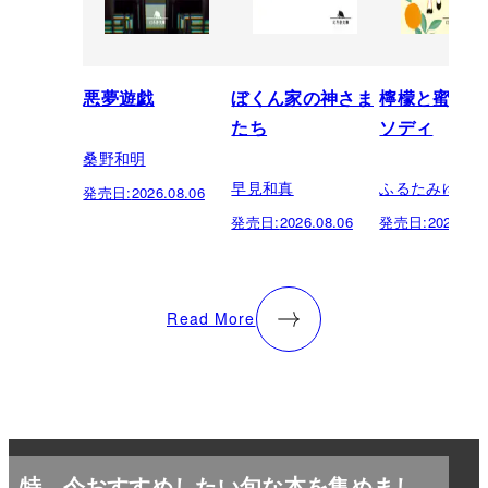
悪夢遊戯
ぼくん家の神さま
檸檬と蜜柑の
たち
ソディ
桑野和明
早見和真
ふるたみゆき
発売日:
2026.08.06
発売日:
2026.08.06
発売日:
2026.08.
Read More
特
今おすすめしたい旬な本を集めまし