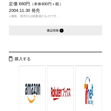
定価 660円
（本体600円＋税）
2004.11.30
発売
※価格、発売日は紙書籍のものです。
書誌情報
発行形態：
文庫
電子書籍
購入する
ページ数：
352ページ
ISBN：
9784344405950
Cコード：
0193
判型：
文庫判