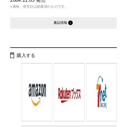
2004.11.05
発売
※価格、発売日は紙書籍のものです。
書誌情報
発行形態：
文庫
ページ数：
352ページ
購入する
ISBN：
9784344405844
Cコード：
0193
判型：
文庫判