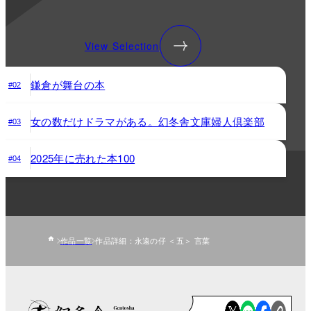
View Selection
鎌倉が舞台の本
#02
女の数だけドラマがある。幻冬舎文庫婦人倶楽部
#03
2025年に売れた本100
#04
作品一覧
作品詳細：永遠の仔 ＜五＞ 言葉