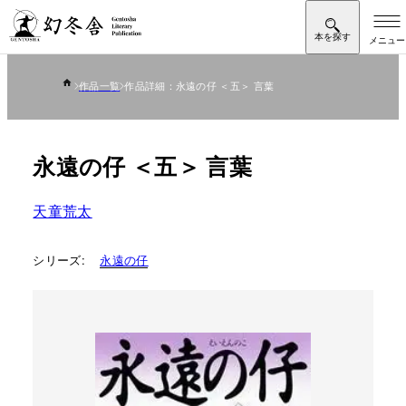
作品一覧
作品詳細：永遠の仔 ＜五＞ 言葉
永遠の仔 ＜五＞ 言葉
天童荒太
シリーズ:
永遠の仔