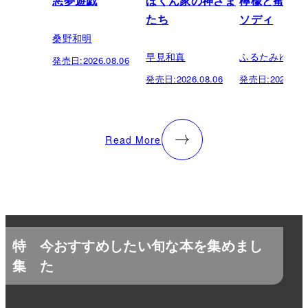
悪夢遊戯
ぼくん家の神さま
檸檬と蜜柑の
たち
ソディ
桑野和明
早見和真
ふるたみゆき
発売日:
2026.08.06
発売日:
2026.08.06
発売日:
2026.08.
Read More
特
今おすすめしたい旬な本を集めまし
集
た