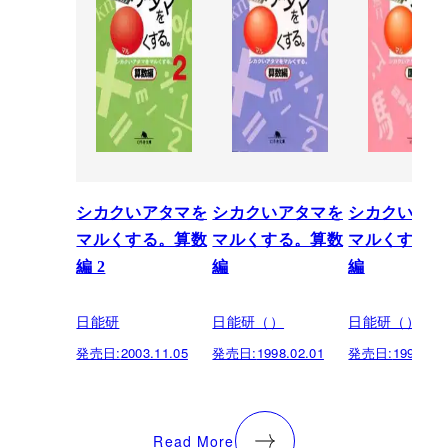
シカクいアタマを
シカクいアタマを
シカクいアタ
マルくする。算数
マルくする。算数
マルくする。
編 2
編
編
日能研
日能研（）
日能研（）
発売日:
2003.11.05
発売日:
1998.02.01
発売日:
1997.01.
Read More