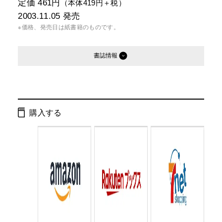
定価 461円
（本体419円＋税）
2003.11.05
発売
※価格、発売日は紙書籍のものです。
書誌情報
発行形態：
文庫
ページ数：
130ページ
購入する
ISBN：
9784344404533
Cコード：
0176
判型：
文庫判