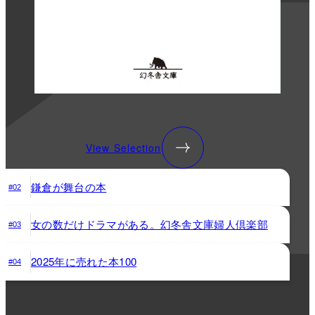
View Selection
鎌倉が舞台の本
#02
女の数だけドラマがある。幻冬舎文庫婦人倶楽部
#03
2025年に売れた本100
#04