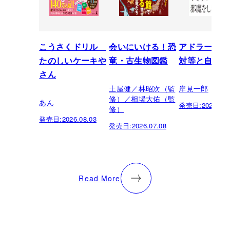
こうさくドリル
会いにいける！恐
アドラーの教
たのしいケーキや
竜・古生物図鑑
対等と自立
さん
土屋健／林昭次（監
岸見一郎
修）／相場大佑（監
あん
発売日:
2026.05.
修）
発売日:
2026.08.03
発売日:
2026.07.08
Read More