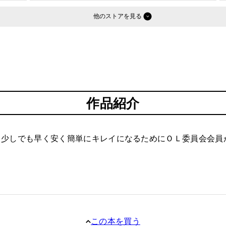
他のストア
作品紹介
。少しでも早く安く簡単にキレイになるためにＯＬ委員会会員
この本を買う