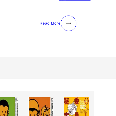
Read More