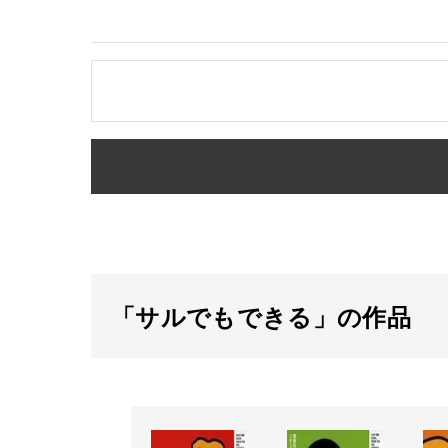
「サルでもできる」の作品