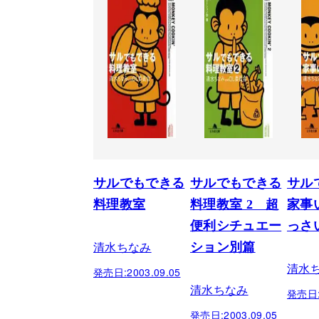
サルでもできる
サルでもできる
サル
料理教室
料理教室 2 超
家事
便利シチュエー
っさ
清水ちなみ
ション別篇
清水
発売日:
2003.09.05
清水ちなみ
発売日
発売日:
2003.09.05