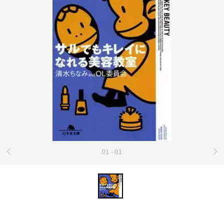
01 - 01