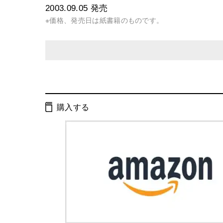
2003.09.05
発売
※価格、発売日は紙書籍のものです。
発行形態：
文庫
ページ数：
225ページ
購入する
ISBN：
9784344404311
Cコード：
0195
判型：
文庫判