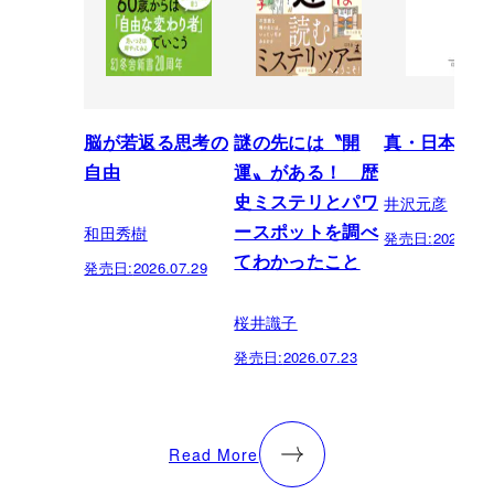
脳が若返る思考の
謎の先には〝開
真・日本の歴
自由
運〟がある！ 歴
井沢元彦
史ミステリとパワ
和田秀樹
ースポットを調べ
発売日:
2026.07.
てわかったこと
発売日:
2026.07.29
桜井識子
発売日:
2026.07.23
Read More