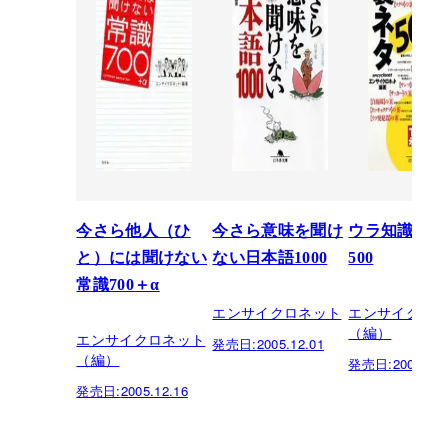
今さら他人（ひ
今さら意味を聞け
ウラ知識裏ネ
と）には聞けない
ない日本語1000
500
常識700＋α
エンサイクロネット
エンサイクロ
（編）
エンサイクロネット
発売日:
2005.12.01
（編）
発売日:
2004.07.
発売日:
2005.12.16