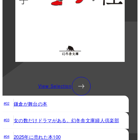
View Selection
鎌倉が舞台の本
#02
女の数だけドラマがある。幻冬舎文庫婦人倶楽部
#03
2025年に売れた本100
#04