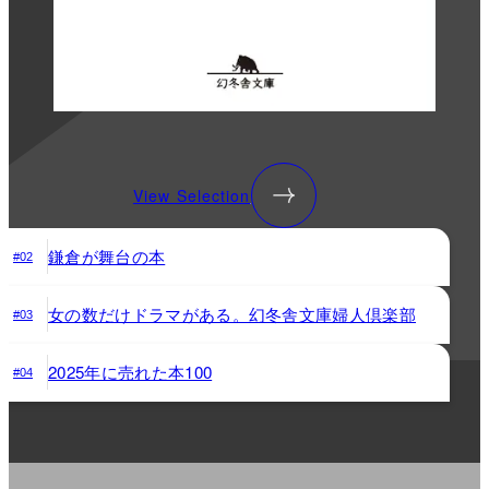
View Selection
鎌倉が舞台の本
#02
女の数だけドラマがある。幻冬舎文庫婦人倶楽部
#03
2025年に売れた本100
#04