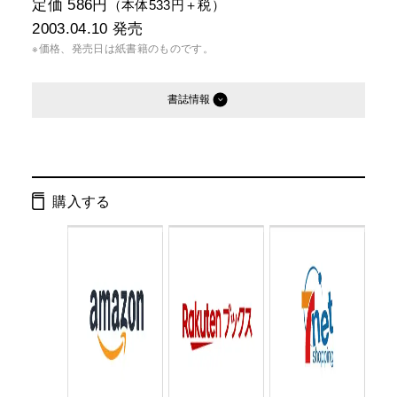
定価 586円
（本体533円＋税）
2003.04.10
発売
※価格、発売日は紙書籍のものです。
書誌情報
発行形態：
文庫
ページ数：
310ページ
購入する
ISBN：
9784344403444
Cコード：
0193
判型：
文庫判