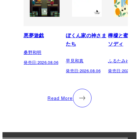
悪夢遊戯
ぼくん家の神さま
檸檬と蜜柑の
たち
ソディ
桑野和明
早見和真
ふるたみゆき
発売日:
2026.08.06
発売日:
2026.08.06
発売日:
2026.08.
Read More