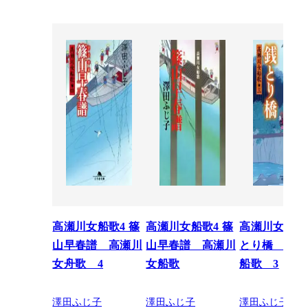
高瀬川女船歌4 篠
高瀬川女船歌4 篠
高瀬川女船歌3
山早春譜 高瀬川
山早春譜 高瀬川
とり橋 高瀬
女舟歌 4
女船歌
船歌 3
澤田ふじ子
澤田ふじ子
澤田ふじ子