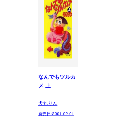
なんでもツルカ
メ 上
犬丸りん
発売日:
2001.02.01