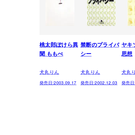
桃太郎ぽけら異
禁断のプライバ
ヤキ
聞 ももぺ
シー
思想
犬丸りん
犬丸りん
犬丸
発売日:
2003.09.17
発売日:
2002.12.03
発売日