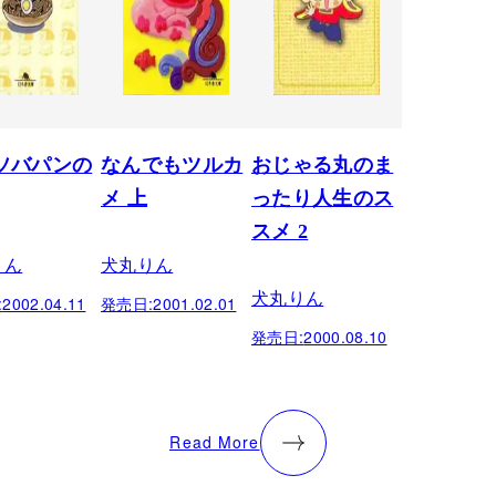
ソバパンの
なんでもツルカ
おじゃる丸のま
メ 上
ったり人生のス
スメ 2
りん
犬丸りん
犬丸りん
:
2002.04.11
発売日:
2001.02.01
発売日:
2000.08.10
Read More