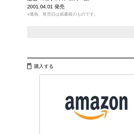
2001.04.01
発売
※価格、発売日は紙書籍のものです。
発行形態：
文庫
ページ数：
205ページ
購入する
ISBN：
9784344400917
Cコード：
0179
判型：
文庫判