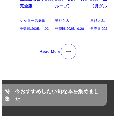
完全版
ループ〉
〈月グループ
ゲッターズ飯田
星ひとみ
星ひとみ
発売日:
2025.11.03
発売日:
2025.10.28
発売日:
2025.10.
Read More
特
今おすすめしたい旬な本を集めまし
集
た