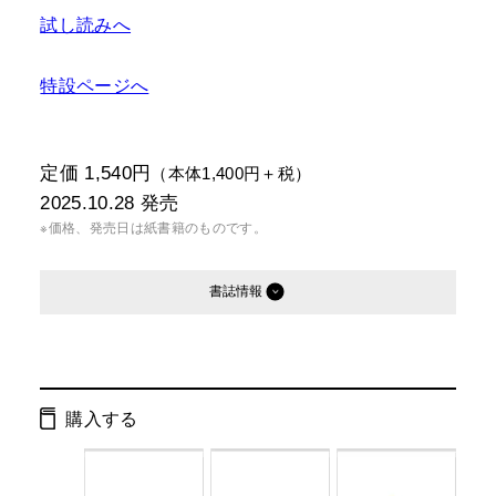
試し読みへ
特設ページへ
定価 1,540円
（本体1,400円＋税）
2025.10.28
発売
※価格、発売日は紙書籍のものです。
書誌情報
発行形態：
単行本
電子書籍
購入する
ページ数：
128ページ
ISBN：
9784344045088