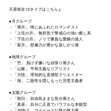
天星術全12タイプはこちら↓ ​
●月グループ ​
・「満月」 情にあふれたロマンチスト ​
・「上弦の月」 無邪気で警戒心の強い癒し系 ​
・「下弦の月」 ノリで勝負な愛嬌の達人 ​
・「新月」 想像力が豊かな寂しがり屋 ​
●地球グループ ​
・「空」 負けず嫌いな頑張り屋さん ​
・「山脈」 平和主義なリアリスト ​
・「大陸」 理知的な直感型クリエイター ​
・「海」 二面性を隠しもった完璧主義者 ​
●太陽グループ ​
・「朝日」 自由気ままな気分屋さん ​
・「真昼」 自分に正直でパワフルな本能型 ​
・「夕焼け」 マイペースな陰の努力家 ​