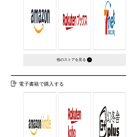
Cコード：
0095
判型：
B6判変型
他のストア
電子書籍で購入する