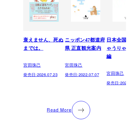
衰えません、死ぬ
ニッポン47都道府
日本全国津々
までは。
県 正直観光案内
ゃうりゃ 仕
編
宮田珠己
宮田珠己
宮田珠己
発売日:
2026.07.23
発売日:
2022.07.07
発売日:
2021.08.
Read More