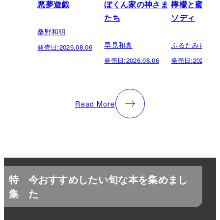
悪夢遊戯
ぼくん家の神さま
檸檬と蜜柑の
たち
ソディ
桑野和明
早見和真
ふるたみゆき
発売日:
2026.08.06
発売日:
2026.08.06
発売日:
2026.08.
Read More
特
今おすすめしたい旬な本を集めまし
集
た