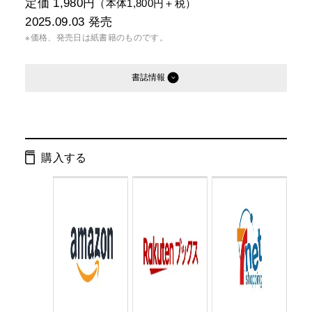
定価 1,980円
（本体1,800円＋税）
2025.09.03
発売
※価格、発売日は紙書籍のものです。
書誌情報
発行形態：
単行本
電子書籍
オーディオブック
購入する
ページ数：
472ページ
ISBN：
9784344044845
Cコード：
0093
判型：
四六判