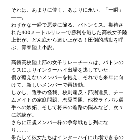
それは、あまりに儚く、あまりに永い、「一瞬」
――。
わずかな一瞬で悪夢に陥る、バトンミス。期待さ
れた400メートルリレーで勝利を逃した高校女子陸
上部が、どん底から這い上がる！圧倒的感動を呼
ぶ、青春陸上小説。
高幡高校陸上部の女子リレーチームは、バトンの
ミスによりインターハイ出場を逃していた。
傷が癒えないメンバーを抱え、それでも来年に向
けて、新しいメンバーで再始動。
しかし、選手の怪我、校則違反・部則違反、チー
ムメイトの家庭問題、恋愛問題、他校ライバル選
手への嫉妬、そして将来の進路の悩みなど、次々
に試練が。
さらに正規メンバー枠の争奪戦もし列にな
り……。
果たして彼女たちはインターハイに出場できるの