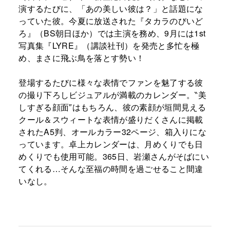
演するたびに、「あの美しい彼は？」と話題にな
っていた彼。今夏に放送された『タカラのびいど
ろ』（BS朝日ほか）では主演を務め、9月には1st
写真集『LYRE』（講談社刊）を発売と多忙を極
め、まさに飛ぶ鳥を落とす勢い！
登場するたびに様々な表情でファンを魅了する彼
の撮り下ろしビジュアルが満載のカレンダー。‶美
しすぎる顔面″はもちろん、彼の素顔が垣間見える
クール＆スウィートな表情が盛りだくさんに掲載
されたA5判、オールカラー32ページ、箱入りにな
っています。卓上カレンダーは、月めくりでも日
めくりでも使用可能。365日、岩瀬さんがそばにい
てくれる…そんな至福の時間を過ごせること間違
いなし。