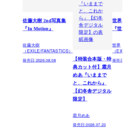
佐藤大樹 2nd写真集
世界スペ
『In Motion』
『世界館
佐藤大樹
世界
（EXILE/FANTASTICS）
（EXILE/
【特装合本版・特
発売日:
2026.08.08
発売日:
202
典カット付】霜月
めあ『いままで
と、これから』
【幻冬舎デジタル
限定】
霜月めあ
発売日:
2026.07.23