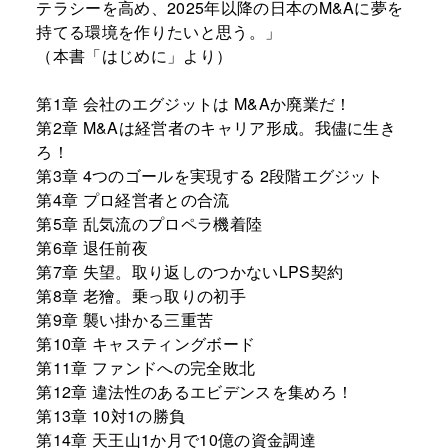
テラシーを高め、2025年以降の日本のM&Aに夢を
持てる環境を作りたいと思う。」
（本書「はじめに」より）
第1章 会社のエグジットは M&Aか廃業だ！
第2章 M&Aは経営者のキャリア形成。我儘に生き
ろ！
第3章 4つのゴールを実現する 2段階エグジット
第4章 プロ経営者との合流
第5章 乱気流のプロペラ機着陸
第6章 退任前夜
第7章 失望。取り返しのつかないLPS契約
第8章 老獪。乗っ取りの初手
第9章 襲い掛かる三重苦
第10章 キャスティングボード
第11章 ファンドへの完全敗北
第12章 違法性のあるエビデンスを集めろ！
第13章 10対1の勝負
第14章 天王山1か月で10億の資金調達