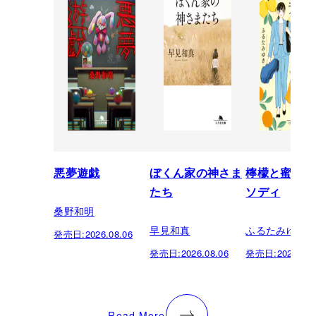
悪夢遊戯
ぼくん家の神さま
檸檬と蜜柑の
たち
ソディ
桑野和明
早見和真
ふるたみゆき
発売日:
2026.08.06
発売日:
2026.08.06
発売日:
2026.08.
Read More