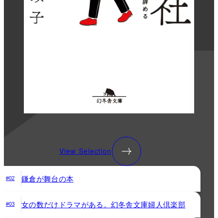
View Selection
鎌倉が舞台の本
#02
女の数だけドラマがある。幻冬舎文庫婦人倶楽部
#03