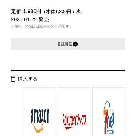
定価 1,980円
（本体1,800円＋税）
2025.01.22
発売
※価格、発売日は紙書籍のものです。
書誌情報
発行形態：
単行本
電子書籍
オーディオブック
購入する
ページ数：
408ページ
ISBN：
9784344043862
Cコード：
0093
判型：
四六判