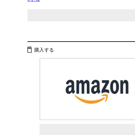
発行形態：
単行本
ページ数：
40ページ
購入する
ISBN：
9784344042919
Cコード：
0072
判型：
AB判