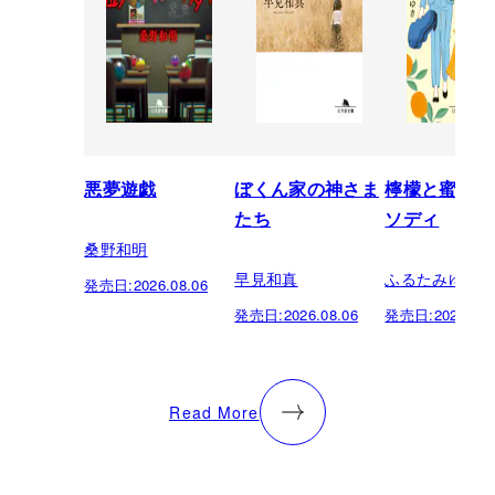
悪夢遊戯
ぼくん家の神さま
檸檬と蜜柑の
たち
ソディ
桑野和明
早見和真
ふるたみゆき
発売日:
2026.08.06
発売日:
2026.08.06
発売日:
2026.08.
Read More