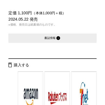
定価 1,100円
（本体1,000円＋税）
2024.05.22
発売
※価格、発売日は紙書籍のものです。
書誌情報
発行形態：
単行本
電子書籍
購入する
ページ数：
168ページ
ISBN：
9784344042711
Cコード：
0095
判型：
B5判変型