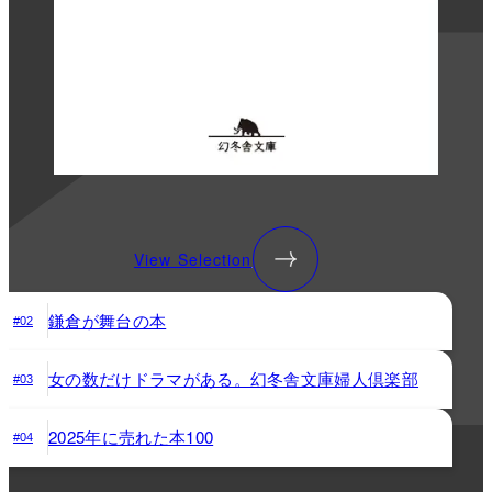
View Selection
鎌倉が舞台の本
#02
女の数だけドラマがある。幻冬舎文庫婦人倶楽部
#03
2025年に売れた本100
#04