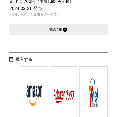
定価 1,760円
（本体1,600円＋税）
2024.02.21
発売
※価格、発売日は紙書籍のものです。
書誌情報
発行形態：
単行本
電子書籍
購入する
ページ数：
304ページ
ISBN：
9784344042223
Cコード：
0093
判型：
四六判