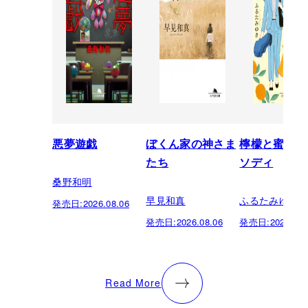
悪夢遊戯
ぼくん家の神さま
檸檬と蜜柑の
たち
ソディ
桑野和明
早見和真
ふるたみゆき
発売日:
2026.08.06
発売日:
2026.08.06
発売日:
2026.08.
Read More