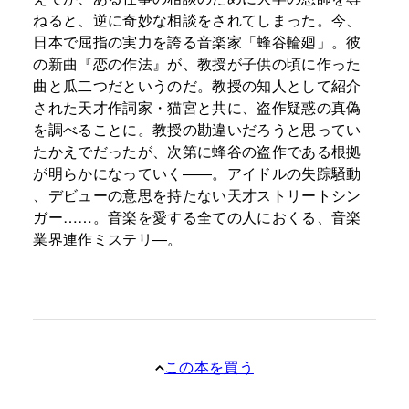
ねると、逆に奇妙な相談をされてしまった。今、
日本で屈指の実力を誇る音楽家「蜂谷輪廻」。彼
の新曲『恋の作法』が、教授が子供の頃に作った
曲と瓜二つだというのだ。教授の知人として紹介
された天才作詞家・猫宮と共に、盗作疑惑の真偽
を調べることに。教授の勘違いだろうと思ってい
たかえでだったが、次第に蜂谷の盗作である根拠
が明らかになっていく――。アイドルの失踪騒動
、デビューの意思を持たない天才ストリートシン
ガー……。音楽を愛する全ての人におくる、音楽
業界連作ミステリ―。
この本を買う