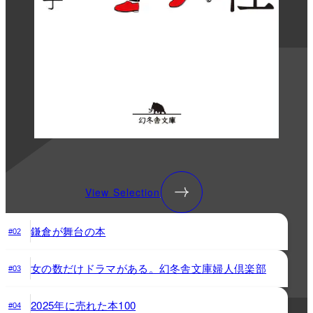
View Selection
鎌倉が舞台の本
#02
女の数だけドラマがある。幻冬舎文庫婦人倶楽部
#03
2025年に売れた本100
#04