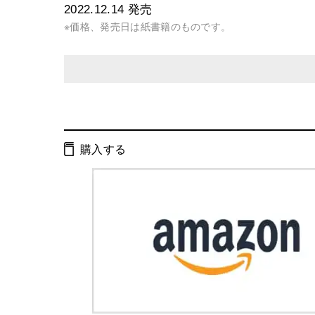
2022.12.14
発売
※価格、発売日は紙書籍のものです。
発行形態：
単行本
電子書籍
購入する
ISBN：
9784344040557
Cコード：
0071
判型：
A5判