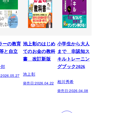
ラーの教育
池上彰のはじめ
小学生から大人
対等と自立
てのお金の教科
まで 非認知ス
書 改訂新版
キルトレーニン
一郎
グブック2026
池上彰
:
2026.05.27
相川秀希
発売日:
2026.04.22
発売日:
2026.04.08