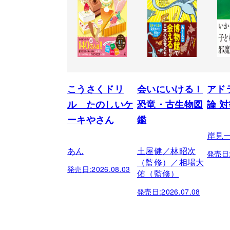
こうさくドリ
会いにいける！
アド
ル たのしいケ
恐竜・古生物図
論 
ーキやさん
鑑
岸見
あん
土屋健／林昭次
発売日
（監修）／相場大
発売日:
2026.08.03
佑（監修）
発売日:
2026.07.08