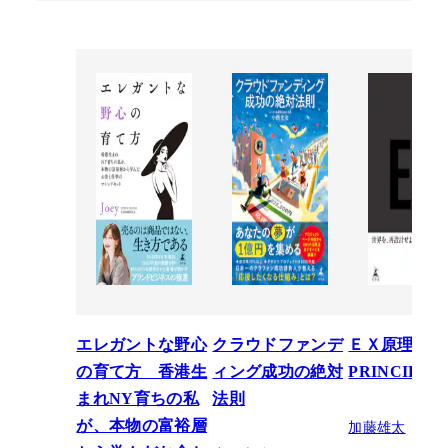
エレガントな野心
クラウドファンデ
ＥＸ原理―T
の育て方 香港生
ィング成功の絶対
PRINCIPLE
まれNY育ちの私
法則
加藤雄太
が、本物の富裕層