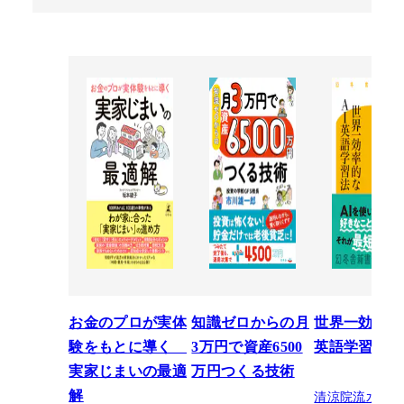
お金のプロが実体
知識ゼロからの月
世界一効率的
験をもとに導く
3万円で資産6500
英語学習法
実家じまいの最適
万円つくる技術
清涼院流水
解