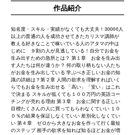
作品紹介
知名度・スキル・実績がなくても大丈夫！30000人
以上の普通の人を成功させてきたカリスマ講師が
教える好きなことで稼いでいる人のアタマの中は
じめに ９割の人が見逃している！自分でお金を
生み出すための急所とは？ 第１章 お金を生み出
す人たちは何が違うか？ 何の取り柄もない人たち
がお金を生み出している 学ぶべき正しいお金の知
識の詳細は？第２章 人間の欲求を理解すればいく
らでもお金を生み出せる 「高い」「安い」はこれ
で決まる スキルが低くても１００万円の英語コー
チングが売れる理由 第３章 お金に関する正しい
目標たくさんの人に買ってもらわなくていい １０
０％の結果を保証しなくていい 差別化しなくてい
い 第４章 ゼロから大きなお金を作って行く最短
のステップ 相手の欲求を知れば知るほどお金が増