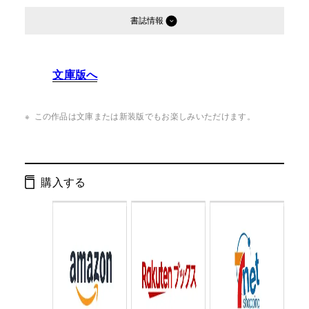
書誌情報
発行形態：
単行本
文庫版へ
ISBN：
9784344039582
Cコード：
0093
この作品は文庫または新装版でもお楽しみいただけます。
判型：
四六判
購入する