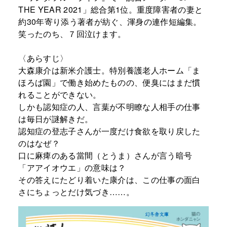
THE YEAR 2021」総合第1位。重度障害者の妻と
約30年寄り添う著者が紡ぐ、渾身の連作短編集。
笑ったのち、７回泣けます。
〈あらすじ〉
大森康介は新米介護士。特別養護老人ホーム「ま
ほろば園」で働き始めたものの、便臭にはまだ慣
れることができない。
しかも認知症の人、言葉が不明瞭な人相手の仕事
は毎日が謎解きだ。
認知症の登志子さんが一度だけ食欲を取り戻した
のはなぜ？
口に麻痺のある當間（とうま）さんが言う暗号
「アアイオウエ」の意味は？
その答えにたどり着いた康介は、この仕事の面白
さにちょっとだけ気づき……。