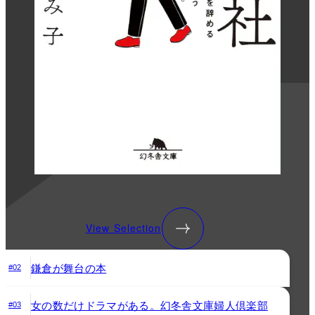
View Selection
鎌倉が舞台の本
#02
女の数だけドラマがある。幻冬舎文庫婦人倶楽部
#03