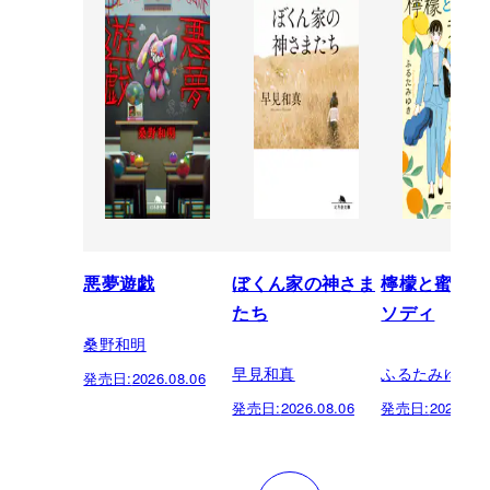
悪夢遊戯
ぼくん家の神さま
檸檬と蜜柑の
たち
ソディ
桑野和明
早見和真
ふるたみゆき
発売日:
2026.08.06
発売日:
2026.08.06
発売日:
2026.08.