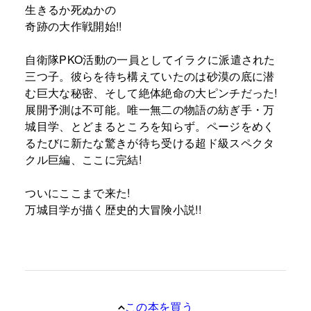
生きるか死ぬかの
奇跡の大作戦開始!!
自衛隊PKO活動の一員としてイラクに派遣された
三つ子。彼らを待ち構えていたのは砂漠の底に潜
む巨大な秘密、そして絶体絶命の大ピンチだった!
展開予測は不可能。唯一無二の物語の紡ぎ手・万
城目学、とどまるところを知らず。ページをめく
るたびに新たな驚きが待ち受ける超ド級スペクタ
クル巨編、ここに完結!
ついにここまで来た!
万城目学が描く歴史的大冒険小説!!
この本を買う