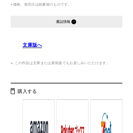
※価格、発売日は紙書籍のものです。
書誌情報
発行形態：
単行本
文庫版へ
ページ数：
492ページ
ISBN：
9784344038004
この作品は文庫または新装版でもお楽しみいただけます。
Cコード：
0093
判型：
四六判
購入する