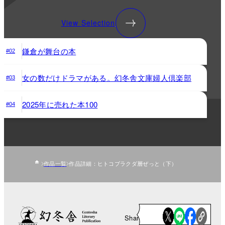
View Selection
鎌倉が舞台の本
#02
女の数だけドラマがある。幻冬舎文庫婦人倶楽部
#03
2025年に売れた本100
#04
作品一覧
作品詳細：ヒトコブラクダ層ぜっと（下）
Share