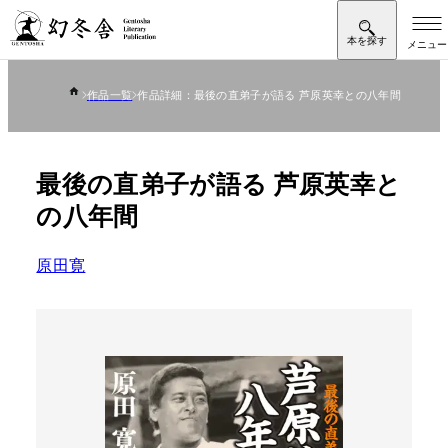
作品一覧
作品詳細：最後の直弟子が語る 芦原英幸との八年間
最後の直弟子が語る 芦原英幸と
の八年間
原田寛