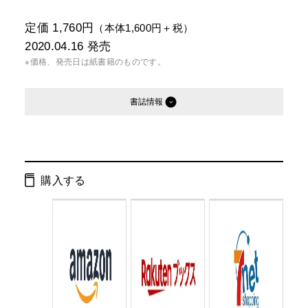
定価 1,760円
（本体1,600円＋税）
2020.04.16
発売
※価格、発売日は紙書籍のものです。
書誌情報
発行形態：
単行本
電子書籍
購入する
ページ数：
500ページ
ISBN：
9784344035942
Cコード：
0095
判型：
四六判