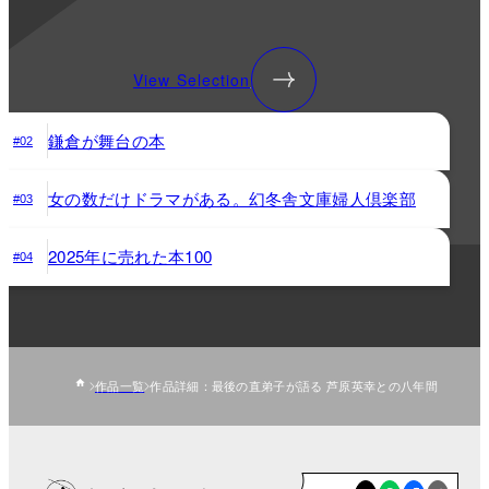
View Selection
鎌倉が舞台の本
#02
女の数だけドラマがある。幻冬舎文庫婦人倶楽部
#03
2025年に売れた本100
#04
作品一覧
作品詳細：最後の直弟子が語る 芦原英幸との八年間