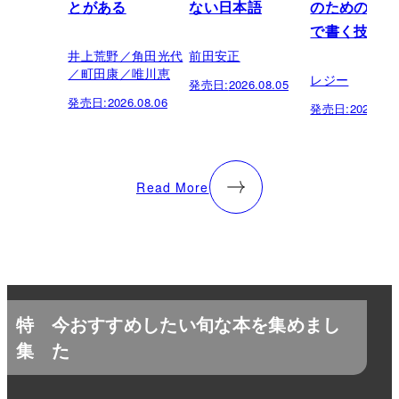
とがある
ない日本語
のための「芸
で書く技術
井上荒野／角田光代
前田安正
／町田康／唯川恵
レジー
発売日:
2026.08.05
発売日:
2026.08.06
発売日:
2026.07.
Read More
特
今おすすめしたい旬な本を集めまし
集
た