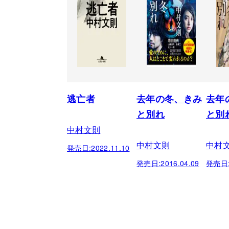
逃亡者
去年の冬、きみ
去年
と別れ
と別
中村文則
中村文則
中村
発売日:
2022.11.10
発売日:
2016.04.09
発売日