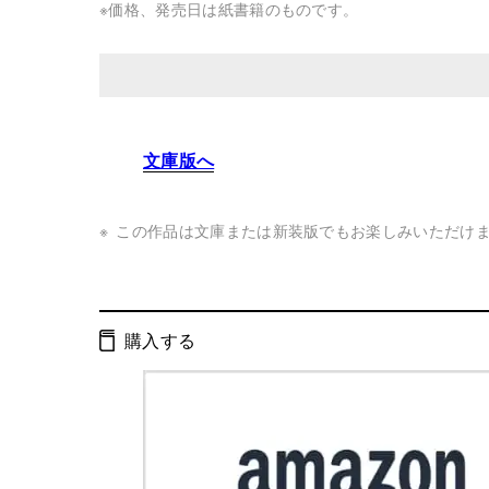
※価格、発売日は紙書籍のものです。
発行形態：
単行本
文庫版へ
ページ数：
500ページ
ISBN：
9784344035935
この作品は文庫または新装版でもお楽しみいただけ
Cコード：
0093
判型：
四六判
購入する