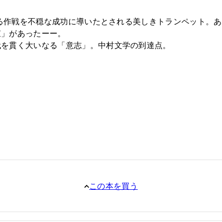
、ある作戦を不穏な成功に導いたとされる美しきトランペット。
束」があったーー。
代を貫く大いなる「意志」。中村文学の到達点。
この本を買う