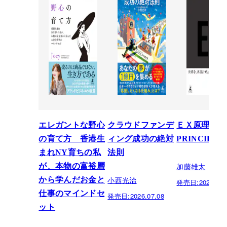
エレガントな野心
クラウドファンデ
ＥＸ原理―T
の育て方 香港生
ィング成功の絶対
PRINCIPLE
まれNY育ちの私
法則
加藤雄太
が、本物の富裕層
小西光治
から学んだお金と
発売日:
2026.06.
仕事のマインドセ
発売日:
2026.07.08
ット