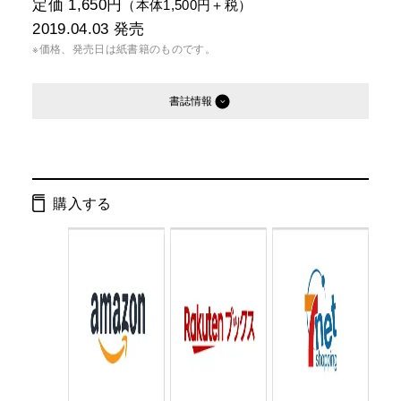
定価 1,650円
（本体1,500円＋税）
2019.04.03
発売
※価格、発売日は紙書籍のものです。
書誌情報
発行形態：
単行本
電子書籍
オーディオブック
購入する
ISBN：
9784344034549
Cコード：
0095