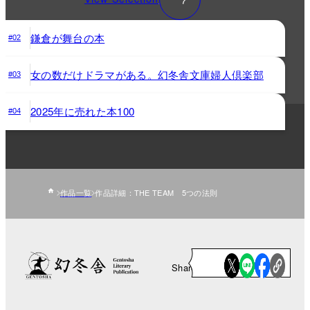
鎌倉が舞台の本
#02
女の数だけドラマがある。幻冬舎文庫婦人倶楽部
#03
2025年に売れた本100
#04
作品一覧
作品詳細：THE TEAM 5つの法則
Share