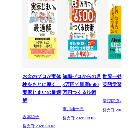
お金のプロが実体
知識ゼロからの月
世界一効率的
験をもとに導く
3万円で資産6500
英語学習法
実家じまいの最適
万円つくる技術
清涼院流水
解
市川雄一郎
発売日:
2026.07.
坂本綾子
発売日:
2026.08.05
発売日:
2026.08.05