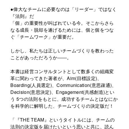
●偉大なチームに必要なのは「リーダー」ではなく
『法則』だ
「個」の重要性が叫ばれている今。そこからさら
なる成長・脱却を遂げるためには、個と個をつな
ぐ「チームワーク」が重要だ。
しかし、私たちは正しいチームづくりを教わった
ことがあっただろうか――。
本書は経営コンサルタントとして数多くの組織変
革に関わってきた著者が、Aim(目標設定)、
Boarding(人員選定)、Communication(意思疎通)、
Decision(意思決定)、Engagement(共感創造)とい
う 5つの法則をもとに、成功するチームとはなにか
を科学的に解明した、チームづくりの決定版だ！
「『THE TEAM』というタイトルには、チームの
法則の決定版を届けたいという思いと共に、読ん