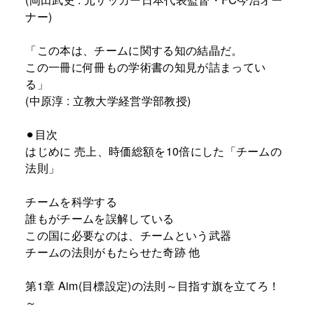
ナー)
「この本は、チームに関する知の結晶だ。
この一冊に何冊もの学術書の知見が詰まってい
る」
(中原淳 : 立教大学経営学部教授)
⚫︎目次
はじめに 売上、時価総額を10倍にした「チームの
法則」
チームを科学する
誰もがチームを誤解している
この国に必要なのは、チームという武器
チームの法則がもたらせた奇跡 他
第1章 Aim(目標設定)の法則～目指す旗を立てろ！
～