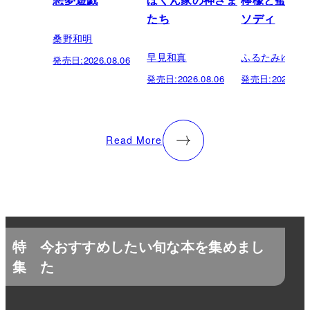
悪夢遊戯
ぼくん家の神さま
檸檬と蜜柑の
たち
ソディ
桑野和明
早見和真
ふるたみゆき
発売日:
2026.08.06
発売日:
2026.08.06
発売日:
2026.08.
Read More
特
今おすすめしたい旬な本を集めまし
集
た