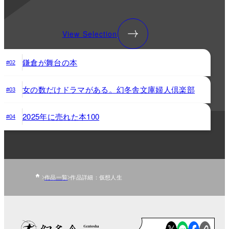
View Selection
鎌倉が舞台の本
#02
女の数だけドラマがある。幻冬舎文庫婦人倶楽部
#03
2025年に売れた本100
#04
作品一覧
作品詳細：仮想人生