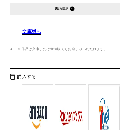
書誌情報
発行形態：
単行本
文庫版へ
ISBN：
9784344034105
Cコード：
0093
この作品は文庫または新装版でもお楽しみいただけます。
購入する