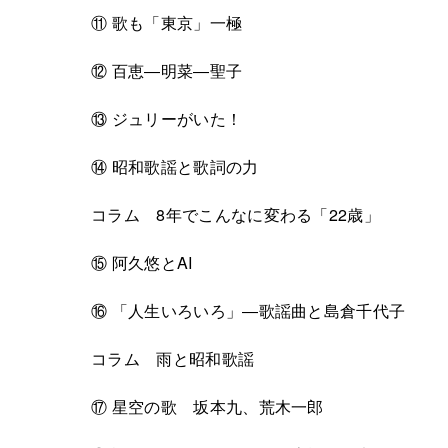
⑪ 歌も「東京」一極
⑫ 百恵―明菜―聖子
⑬ ジュリーがいた！
⑭ 昭和歌謡と歌詞の力
コラム 8年でこんなに変わる「22歳」
⑮ 阿久悠とAI
⑯ 「人生いろいろ」―歌謡曲と島倉千代子
コラム 雨と昭和歌謡
⑰ 星空の歌 坂本九、荒木一郎