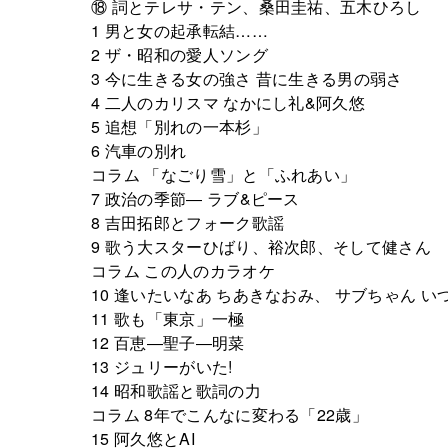
⑱ 詞とテレサ・テン、桑田圭祐、五木ひろし
1 男と女の起承転結……
2 ザ・昭和の愛人ソング
3 今に生きる女の強さ 昔に生きる男の弱さ
4 二人のカリスマ なかにし礼&阿久悠
5 追想「別れの一本杉」
6 汽車の別れ
コラム 「なごり雪」と「ふれあい」
7 政治の季節― ラブ&ピース
8 吉田拓郎とフォーク歌謡
9 歌う大スターひばり、裕次郎、そして健さん
コラム この人のカラオケ
10 逢いたいなあ ちあきなおみ、 サブちゃん い
11 歌も「東京」一極
12 百恵―聖子―明菜
13 ジュリーがいた!
14 昭和歌謡と歌詞の力
コラム 8年でこんなに変わる「22歳」
15 阿久悠とAI