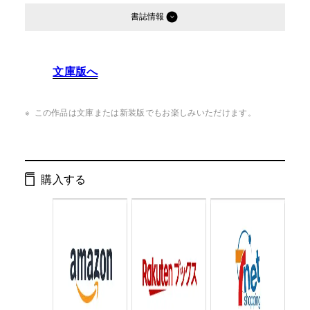
書誌情報
発行形態：
単行本
文庫版へ
ページ数：
192ページ
ISBN：
9784344033436
この作品は文庫または新装版でもお楽しみいただけます。
Cコード：
0093
判型：
四六判
購入する