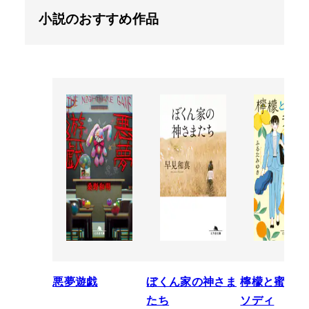
小説のおすすめ作品
悪夢遊戯
ぼくん家の神さま
檸檬と蜜柑の
たち
ソディ