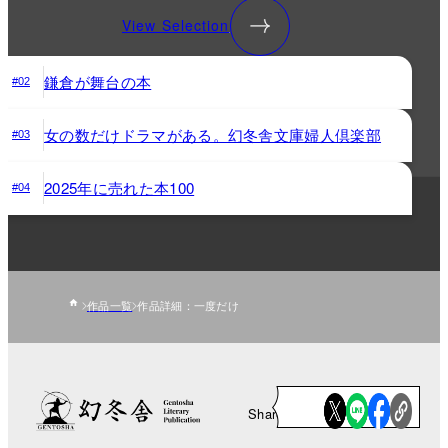
View Selection
鎌倉が舞台の本
#02
女の数だけドラマがある。幻冬舎文庫婦人倶楽部
#03
2025年に売れた本100
#04
作品一覧
作品詳細：一度だけ
Share