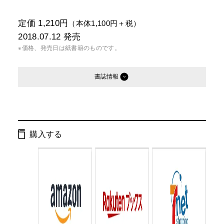
定価 1,210円
（本体1,100円＋税）
2018.07.12
発売
※価格、発売日は紙書籍のものです。
書誌情報
発行形態：
単行本
電子書籍
購入する
ページ数：
188ページ
ISBN：
9784344033207
Cコード：
0095
判型：
B6判変型