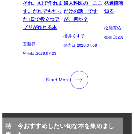
それ、AIで作れま
婦人科医の「ここ
発達障害を正
す。だれでもたっ
だけの話」です
知る
た1日で役立つア
が、何か？
松浦有佑
プリが作れる本
櫻井くす子
発売日:
2026.03.
安藤昇
発売日:
2026.07.08
発売日:
2026.07.23
Read More
特
今おすすめしたい旬な本を集めまし