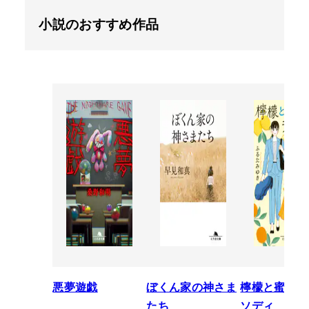
小説のおすすめ作品
悪夢遊戯
ぼくん家の神さま
檸檬と蜜柑の
たち
ソディ