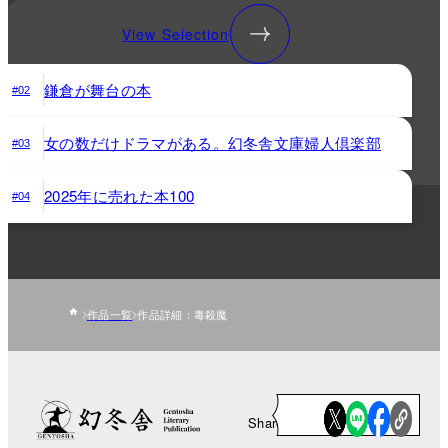
View Selection
鎌倉が舞台の本
#02
女の数だけドラマがある。幻冬舎文庫婦人倶楽部
#03
2025年に売れた本100
#04
作品一覧
作品詳細：毒殺魔
Share