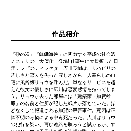
作品紹介
『砂の器』『飢餓海峡』に匹敵する平成の社会派
ミステリの一大傑作、登場! 仕事中に大骨折した日
読テレビのディレクター広川英樹は、リハビリの
苦しさと恋人を失った寂しさから一人暮らしの自
宅に風俗嬢リョウを呼んだ。単なるサービスを超
えた彼女の優しさに広川は恋愛感情を持ってしま
う。リョウが去った部屋には「建築家・加賀雄二
郎」の名前と住所が記した紙片が落ちていた。ほ
どなくして報道される加賀の殺害事件。死因は正
体不明の毒物による中毒死だった。広川はリョウ
の犯行を疑い、再び連絡を取ろうと試みるが、す