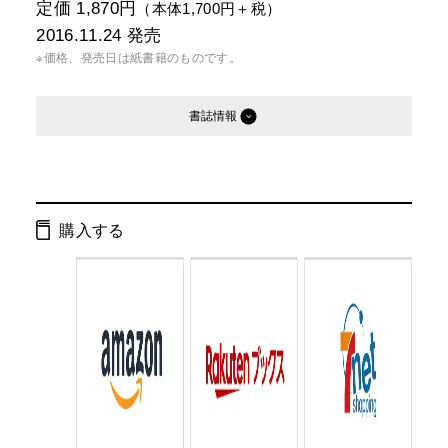
定価 1,870円
（本体1,700円＋税）
2016.11.24
発売
※価格、発売日は紙書籍のものです。
書誌情報
発行形態：
単行本
電子書籍
購入する
ページ数：
416ページ
ISBN：
9784344030312
Cコード：
0093
判型：
四六判