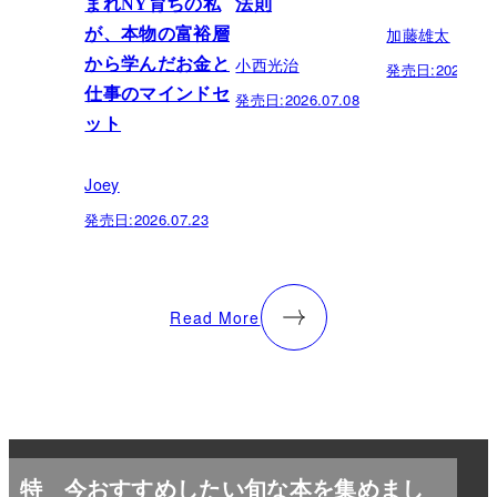
まれNY育ちの私
法則
加藤雄太
が、本物の富裕層
小西光治
から学んだお金と
発売日:
2026.06.
仕事のマインドセ
発売日:
2026.07.08
ット
Joey
発売日:
2026.07.23
Read More
特
今おすすめしたい旬な本を集めまし