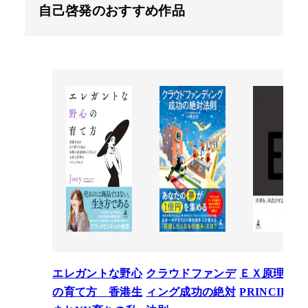
自己啓発のおすすめ作品
エレガントな野心
クラウドファンデ
ＥＸ原理―T
の育て方 香港生
ィング成功の絶対
PRINCIPLE