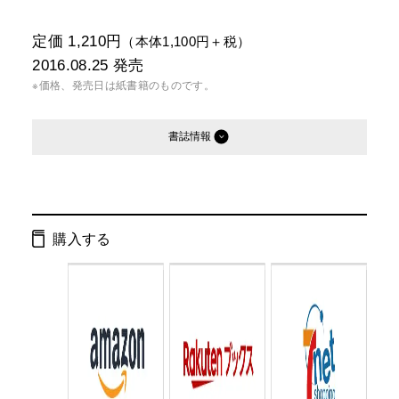
定価 1,210円
（本体1,100円＋税）
2016.08.25
発売
※価格、発売日は紙書籍のものです。
書誌情報
発行形態：
単行本
電子書籍
購入する
ページ数：
216ページ
ISBN：
9784344029859
Cコード：
0095
判型：
B6判変型