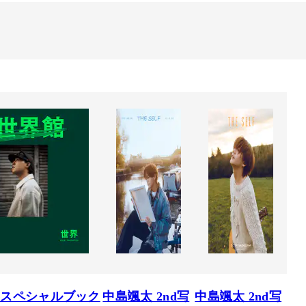
界スペシャルブック
中島颯太 2nd写
中島颯太 2nd写