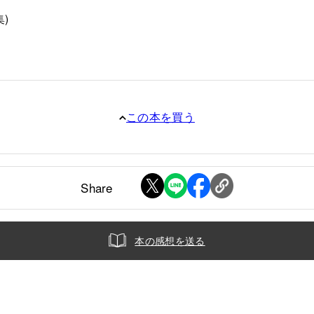
)
この本を買う
Share
本の感想を送る