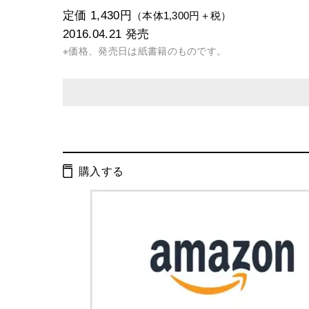
定価 1,430円
（本体1,300円＋税）
2016.04.21
発売
※価格、発売日は紙書籍のものです。
発行形態：
単行本
電子書籍
購入する
ページ数：
112ページ
ISBN：
9784344029224
Cコード：
0095
判型：
A5判