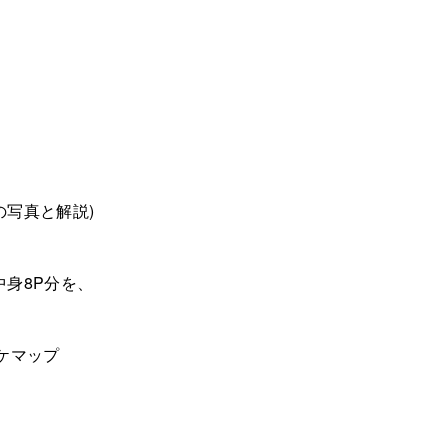
の写真と解説)
中身8P分を、
ケマップ