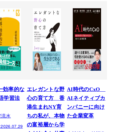
一効率的な
エレガントな野
AI時代のCxO
英語学習法
心の育て方 香
AIネイティブカ
港生まれNY育
ンパニーに向け
院流水
ちの私が、本物
た企業変革
の富裕層から学
:
2026.07.29