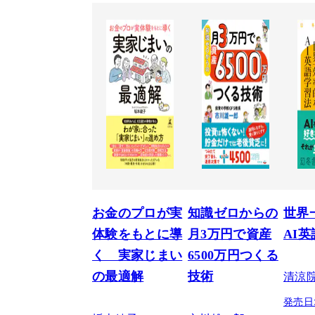
お金のプロが実
知識ゼロからの
世界
体験をもとに導
月3万円で資産
AI
く 実家じまい
6500万円つくる
清涼
の最適解
技術
発売日