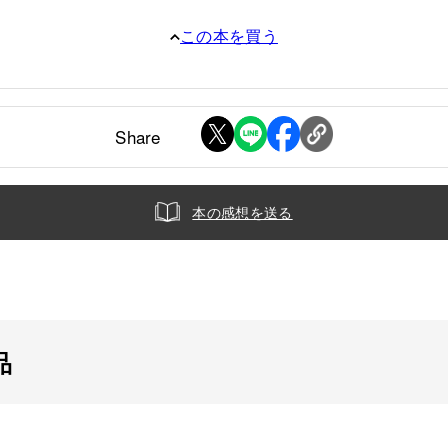
この本を買う
Share
本の感想を送る
品