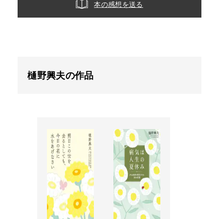
本の感想を送る
樋野興夫の作品