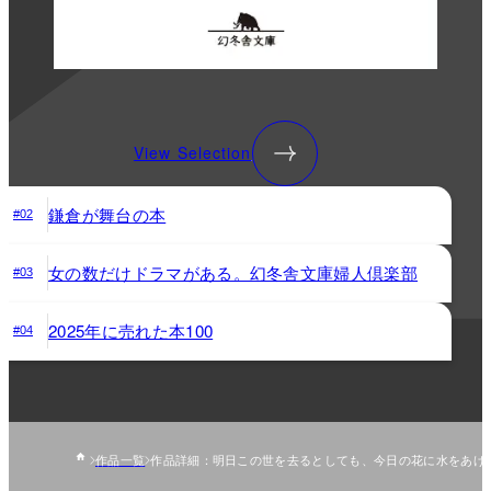
View Selection
鎌倉が舞台の本
#02
女の数だけドラマがある。幻冬舎文庫婦人倶楽部
#03
2025年に売れた本100
#04
作品一覧
作品詳細：明日この世を去るとしても、今日の花に水をあげ