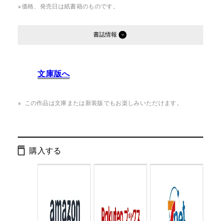
※価格、発売日は紙書籍のものです。
書誌情報
発行形態：
単行本
文庫版へ
ページ数：
208ページ
ISBN：
9784344028005
この作品は文庫または新装版でもお楽しみいただけます。
Cコード：
0095
判型：
B6判変型
購入する