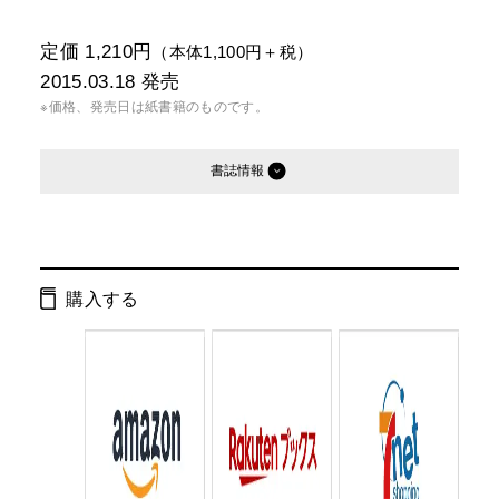
定価 1,210円
（本体1,100円＋税）
2015.03.18
発売
※価格、発売日は紙書籍のものです。
書誌情報
発行形態：
単行本
電子書籍
購入する
ページ数：
176ページ
ISBN：
9784344027466
Cコード：
0095
判型：
B6判変型