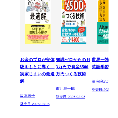
お金のプロが実体
知識ゼロからの月
世界一効率的
験をもとに導く
3万円で資産6500
英語学習法
実家じまいの最適
万円つくる技術
清涼院流水
解
市川雄一郎
発売日:
2026.07.
坂本綾子
発売日:
2026.08.05
発売日:
2026.08.05