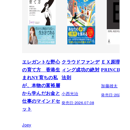
エレガントな野心
クラウドファンデ
ＥＸ原理―T
の育て方 香港生
ィング成功の絶対
PRINCIPLE
まれNY育ちの私
法則
加藤雄太
が、本物の富裕層
小西光治
から学んだお金と
発売日:
2026.06.
仕事のマインドセ
発売日:
2026.07.08
ット
Joey