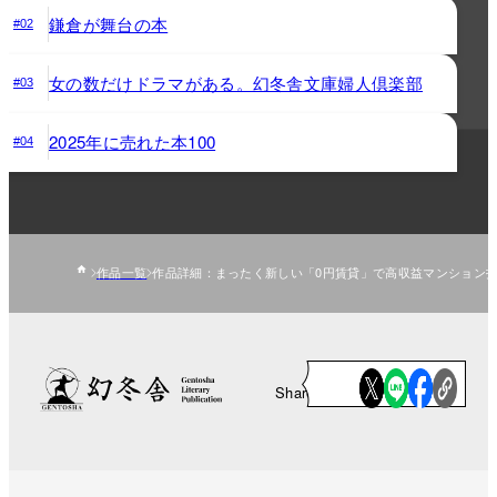
鎌倉が舞台の本
#02
女の数だけドラマがある。幻冬舎文庫婦人倶楽部
#03
2025年に売れた本100
#04
作品一覧
作品詳細：まったく新しい「0円賃貸」で高収益マンション
Share