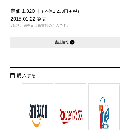
定価 1,320円
（本体1,200円＋税）
2015.01.22
発売
※価格、発売日は紙書籍のものです。
書誌情報
発行形態：
単行本
電子書籍
購入する
ページ数：
168ページ
ISBN：
9784344027190
Cコード：
0095
判型：
四六判