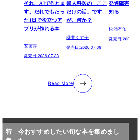
それ、AIで作れま
婦人科医の「ここ
発達障害を正
す。だれでもたっ
だけの話」です
知る
た1日で役立つア
が、何か？
松浦有佑
プリが作れる本
櫻井くす子
発売日:
2026.03.
安藤昇
発売日:
2026.07.08
発売日:
2026.07.23
Read More
特
今おすすめしたい旬な本を集めまし