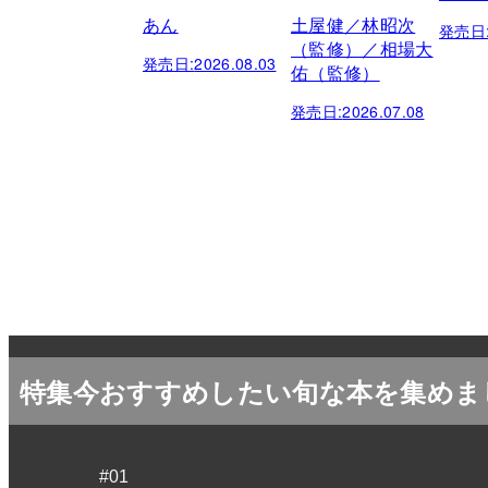
あん
土屋健／林昭次
発売日
（監修）／相場大
発売日:
2026.08.03
佑（監修）
発売日:
2026.07.08
特集
今おすすめしたい旬な本を集めま
#01