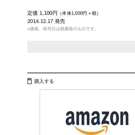
定価 1,100円
（本体1,000円＋税）
2014.12.17
発売
※価格、発売日は紙書籍のものです。
発行形態：
単行本
電子書籍
購入する
ページ数：
216ページ
ISBN：
9784344026940
Cコード：
0095
判型：
B6判変型