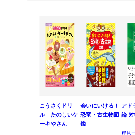
こうさくドリ
会いにいける！
アド
ル たのしいケ
恐竜・古生物図
論 
ーキやさん
鑑
岸見