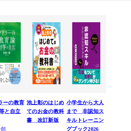
ラーの教育
池上彰のはじめ
小学生から大人
対等と自立
てのお金の教科
まで 非認知ス
書 改訂新版
キルトレーニン
一郎
グブック2026