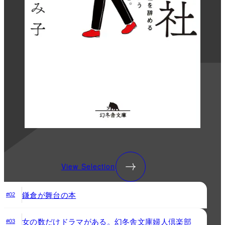
View Selection
鎌倉が舞台の本
#02
女の数だけドラマがある。幻冬舎文庫婦人倶楽部
#03