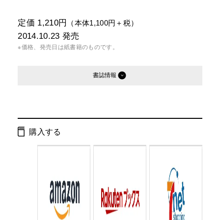
定価 1,210円
（本体1,100円＋税）
2014.10.23
発売
※価格、発売日は紙書籍のものです。
書誌情報
発行形態：
単行本
電子書籍
購入する
ページ数：
256ページ
ISBN：
9784344026650
Cコード：
0095
判型：
B6判変型