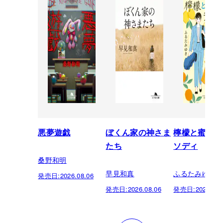
悪夢遊戯
ぼくん家の神さま
檸檬と蜜柑の
たち
ソディ
桑野和明
早見和真
ふるたみゆき
発売日:
2026.08.06
発売日:
2026.08.06
発売日:
2026.08.