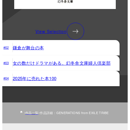
View Selection
鎌倉が舞台の本
#02
女の数だけドラマがある。幻冬舎文庫婦人倶楽部
#03
2025年に売れた本100
#04
作品一覧
作品詳細：GENERATIONS from EXILE TRIBE