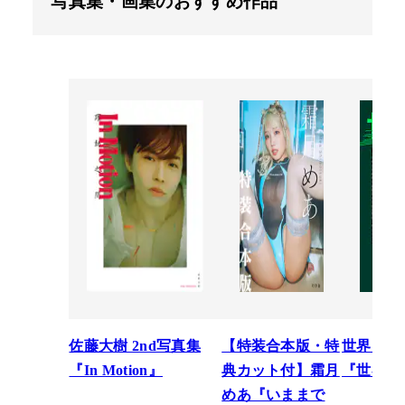
写真集・画集のおすすめ作品
佐藤大樹 2nd写真集
【特装合本版・特
世界スペ
『In Motion』
典カット付】霜月
『世界館
めあ『いままで