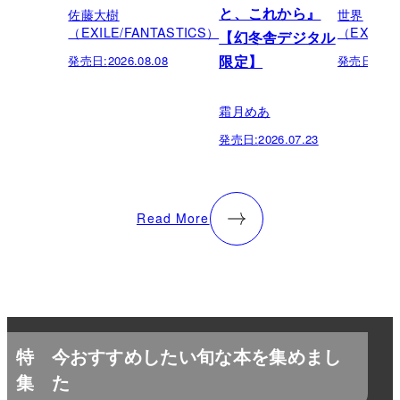
佐藤大樹
世界
と、これから』
（EXILE/FANTASTICS）
（EXILE/
【幻冬舎デジタル
発売日:
2026.08.08
発売日:
202
限定】
霜月めあ
発売日:
2026.07.23
Read More
特
今おすすめしたい旬な本を集めまし
集
た