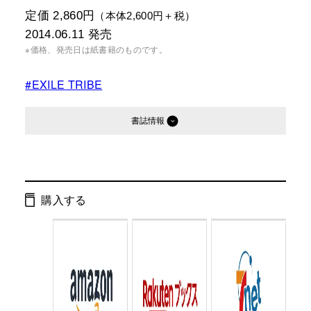
定価 2,860円
（本体2,600円＋税）
2014.06.11
発売
※価格、発売日は紙書籍のものです。
#EXILE TRIBE
書誌情報
発行形態：
単行本
電子書籍
購入する
ページ数：
144ページ
ISBN：
9784344025844
Cコード：
0072
判型：
B5判