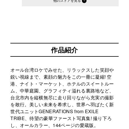
他のストア
作品紹介
オール台湾ロケでみせた、リラックスした笑顔や
鋭い視線まで、素顔の魅力をこの一冊に凝縮! 空
港、ナイト・マーケット、ホテルのスイートルー
ム、中華庭園、グラフィティ溢れる裏路地など、
台北市内を縦横無尽に走り回りながら充実の撮影
を敢行。美しい未来を希求し、世界へ羽ばたく新
世代ユニットGENERATIONS from EXILE
TRIBE、待望の豪華ファースト写真集! 撮り下ろ
し、オールカラー、144ページの愛蔵版。