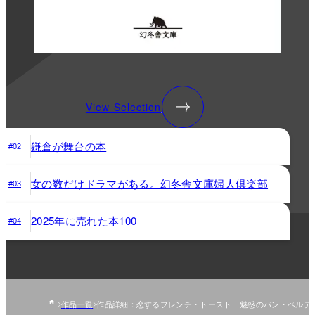
View Selection
鎌倉が舞台の本
#02
女の数だけドラマがある。幻冬舎文庫婦人倶楽部
#03
2025年に売れた本100
#04
作品一覧
作品詳細：恋するフレンチ・トースト 魅惑のパン・ペルデ