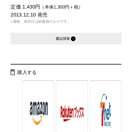
定価 1,430円
（本体1,300円＋税）
2013.12.10
発売
※価格、発売日は紙書籍のものです。
書誌情報
発行形態：
単行本
電子書籍
購入する
ページ数：
120ページ
ISBN：
9784344025004
Cコード：
0077
判型：
A5判