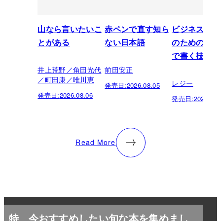
山なら言いたいこ
赤ペンで直す知ら
ビジネスパー
とがある
ない日本語
のための「芸
で書く技術
井上荒野／角田光代
前田安正
／町田康／唯川恵
レジー
発売日:
2026.08.05
発売日:
2026.08.06
発売日:
2026.07.
Read More
特
今おすすめしたい旬な本を集めまし