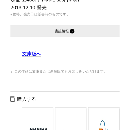
2013.12.10
発売
※価格、発売日は紙書籍のものです。
書誌情報
発行形態：
単行本
文庫版へ
ページ数：
360ページ
ISBN：
9784344024977
この作品は文庫または新装版でもお楽しみいただけます。
Cコード：
0093
判型：
四六判
購入する