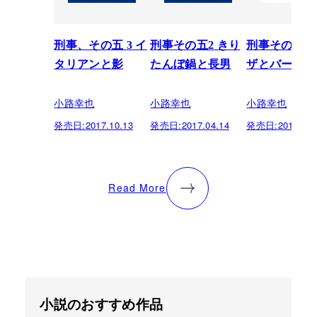
刑事、その五 3 イ
刑事その五2 きり
刑事その五 
タリアンと影
たんぼ鍋と長男
ザとバー
小路幸也
小路幸也
小路幸也
発売日:
2017.10.13
発売日:
2017.04.14
発売日:
2016.10.
Read More
小説のおすすめ作品