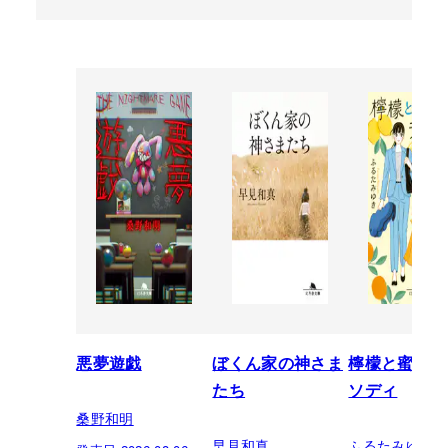
悪夢遊戯
ぼくん家の神さま
檸檬と蜜柑の
たち
ソディ
桑野和明
早見和真
ふるたみゆき