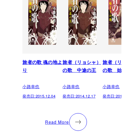
旅者の歌 魂の地よ
旅者（リョシャ）
旅者（リョシ
り
の歌 中途の王
の歌 始まり
小路幸也
小路幸也
小路幸也
発売日:
2015.12.04
発売日:
2014.12.17
発売日:
2014.12.
Read More