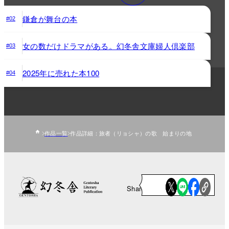
鎌倉が舞台の本
#02
女の数だけドラマがある。幻冬舎文庫婦人倶楽部
#03
2025年に売れた本100
#04
作品一覧
作品詳細：旅者（リョシャ）の歌 始まりの地
Share