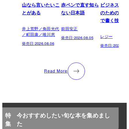
山なら言いたいこ
赤ペンで直す知ら
ビジネスパー
とがある
ない日本語
のための「芸
で書く技術
井上荒野／角田光代
前田安正
／町田康／唯川恵
レジー
発売日:
2026.08.05
発売日:
2026.08.06
発売日:
2026.07.
Read More
特
今おすすめしたい旬な本を集めまし
集
た