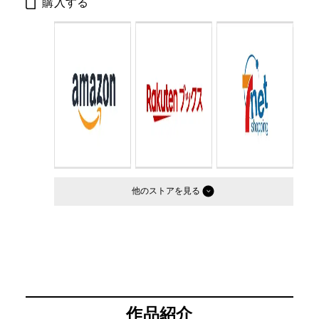
購入する
ISBN：
9784344024939
Cコード：
0071
判型：
A4判変型
他のストア
作品紹介