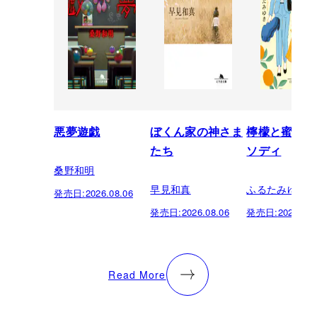
悪夢遊戯
ぼくん家の神さま
檸檬と蜜柑の
たち
ソディ
桑野和明
早見和真
ふるたみゆき
発売日:
2026.08.06
発売日:
2026.08.06
発売日:
2026.08.
Read More