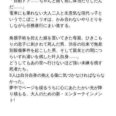
「自動ドア……ちゃんと開く前に体当たりしたん
だ……」
電車にも乗れない大人二人と生意気な現代っ子と
いうでこぼこトリオは、かみ合わないやりとりを
しながら任務遂行にまい進する。
角膜手術を控えた娘を置いてきた母親、ひきこも
りの息子に刺されて死んだ男、渋谷の往来で無差
別殺傷事件を起こした男、そして親友との間につ
らいすれ違いを残した叶人自身……。
どうしてもあの世へ行けないほど強い未練を残す
死者たち。
3人は自分自身の抱える傷に気づかなければならな
かった。
夢中でページを繰るうちに心にあたたかい光が降
り積もる、大人のための新・エンターテインメン
ト!