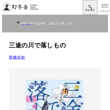
作品一覧
作品詳細：三途の川で落しもの
三途の川で落しもの
西條奈加