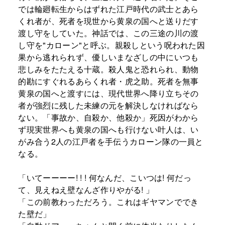
では輪廻転生からはずれた江戸時代の武士とあら
くれ者が、死者を現世から黄泉の国へと送りだす
渡し守をしていた。神話では、この三途の川の渡
し守を"カローン"と呼ぶ。親殺しという呪われた因
果から逃れられず、優しいまなざしの中にいつも
悲しみをたたえる十蔵。殺人鬼と恐れられ、動物
的勘にすぐれるあらくれ者・虎之助。死者を無事
黄泉の国へと渡すには、現代世界へ降り立ちその
者が強烈に残した未練の元を解決しなければなら
ない。「事故か、自殺か、他殺か」死因がわから
ず現実世界へも黄泉の国へも行けない叶人は、い
がみ合う2人の江戸者を手伝うカローン隊の一員と
なる。
「いてーーーー! ! ! 何なんだ、こいつは! 何だっ
て、見えねえ壁なんざ作りやがる! 」
「この前教わっただろう。これはギヤマンででき
た壁だ」