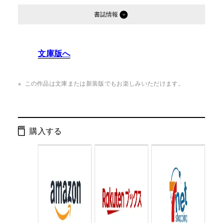
書誌情報
発行形態：
単行本
文庫版へ
ページ数：
277ページ
ISBN：
9784344024144
この作品は文庫または新装版でもお楽しみいただけます。
Cコード：
0093
判型：
四六判
購入する