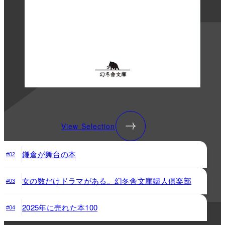
View Selection
鎌倉が舞台の本
#02
女の数だけドラマがある。幻冬舎文庫婦人倶楽部
#03
2025年に売れた本100
#04