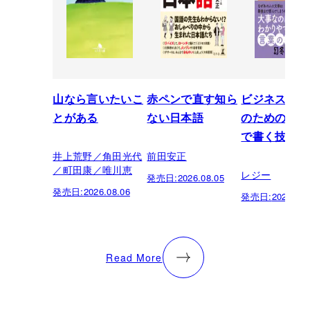
山なら言いたいこ
赤ペンで直す知ら
ビジネスパー
とがある
ない日本語
のための「芸
で書く技術
井上荒野／角田光代
前田安正
／町田康／唯川恵
レジー
発売日:
2026.08.05
発売日:
2026.08.06
発売日:
2026.07.
Read More