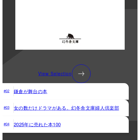
View Selection
鎌倉が舞台の本
#02
女の数だけドラマがある。幻冬舎文庫婦人倶楽部
#03
2025年に売れた本100
#04