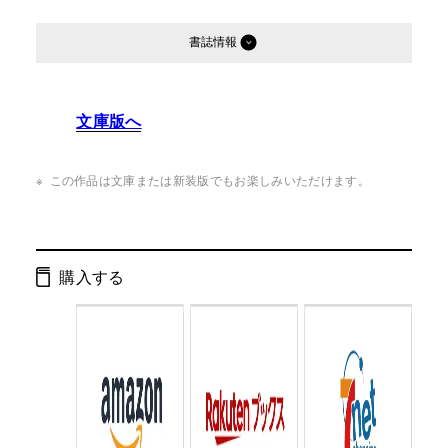
書誌情報
発行形態：
単行本
文庫版へ
ページ数：
175ページ
ISBN：
9784344023369
この作品は文庫または新装版でもお楽しみいただけます。
Cコード：
0095
判型：
B6判
購入する