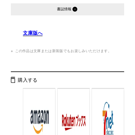
書誌情報
発行形態：
単行本
文庫版へ
ページ数：
324ページ
ISBN：
9784344022713
この作品は文庫または新装版でもお楽しみいただけます。
Cコード：
0095
判型：
四六判
購入する