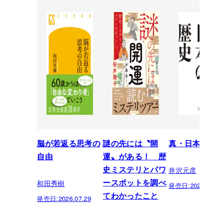
脳が若返る思考の
謎の先には〝開
真・日本の歴
自由
運〟がある！ 歴
井沢元彦
史ミステリとパワ
和田秀樹
ースポットを調べ
発売日:
2026.07.
てわかったこと
発売日:
2026.07.29