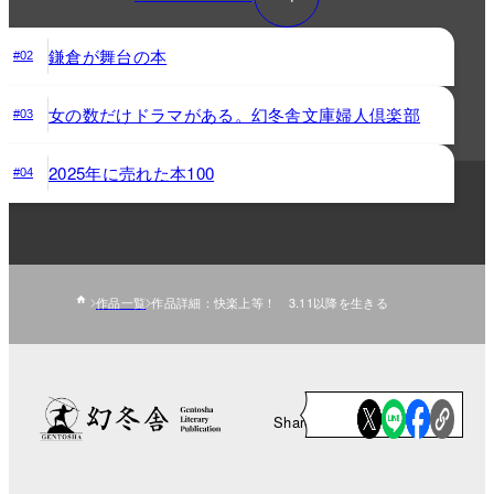
鎌倉が舞台の本
#02
女の数だけドラマがある。幻冬舎文庫婦人倶楽部
#03
2025年に売れた本100
#04
作品一覧
作品詳細：快楽上等！ 3.11以降を生きる
Share