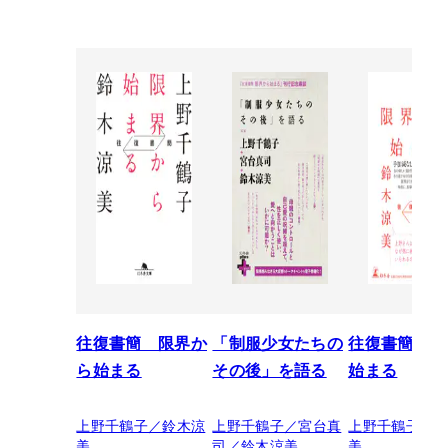
往復書簡 限界か
「制服少女たちの
往復書簡 限
ら始まる
その後」を語る
始まる
上野千鶴子／鈴木涼
上野千鶴子／宮台真
上野千鶴子／
美
司／鈴木涼美
美