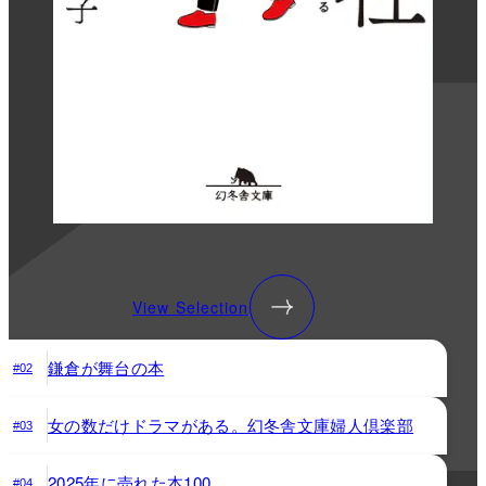
View Selection
鎌倉が舞台の本
#02
女の数だけドラマがある。幻冬舎文庫婦人倶楽部
#03
2025年に売れた本100
#04