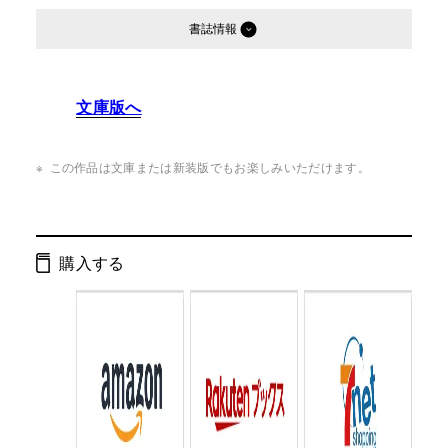
書誌情報
発行形態：
単行本
文庫版へ
ページ数：
240ページ
ISBN：
9784344021402
この作品は文庫または新装版でもお楽しみいただけます。
Cコード：
0093
判型：
四六判
購入する