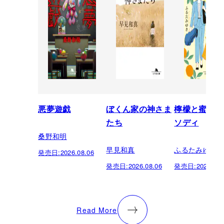
悪夢遊戯
ぼくん家の神さま
檸檬と蜜柑の
たち
ソディ
桑野和明
早見和真
ふるたみゆき
発売日:
2026.08.06
発売日:
2026.08.06
発売日:
2026.08.
Read More