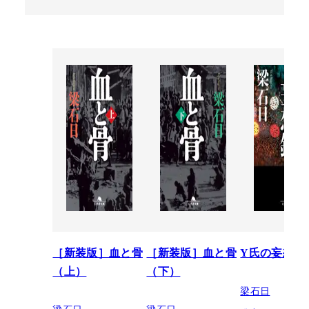
［新装版］血と骨
［新装版］血と骨
Y氏の妄想録
（上）
（下）
梁石日
梁石日
梁石日