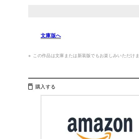
発行形態：
単行本
文庫版へ
ページ数：
120ページ
ISBN：
9784344021334
この作品は文庫または新装版でもお楽しみいただけ
Cコード：
0095
判型：
A5判
購入する