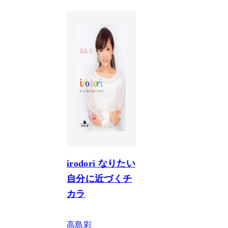
irodori なりたい
自分に近づくチ
カラ
高島彩