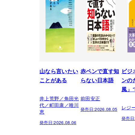
山なら言いたい
赤ペンで直す知
ビジ
ことがある
らない日本語
ンの
風」
井上荒野／角田光
前田安正
代／町田康／唯川
レジ
発売日:
2026.08.05
恵
発売日
発売日:
2026.08.06