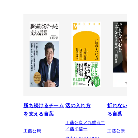
勝ち続けるチーム
活の入れ方
折れない心を
を支える言葉
る言葉
工藤公康／九重龍二
／藤平信一
工藤公康
工藤公康