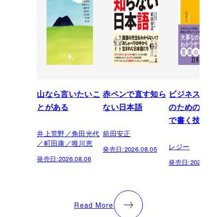
山なら言いたいこ
赤ペンで直す知ら
ビジネスパー
とがある
ない日本語
のための「芸
で書く技術
井上荒野／角田光代
前田安正
／町田康／唯川恵
レジー
発売日:
2026.08.05
発売日:
2026.08.06
発売日:
2026.07.
Read More