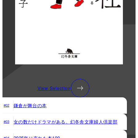
View Selection
鎌倉が舞台の本
#02
女の数だけドラマがある。幻冬舎文庫婦人倶楽部
#03
2025年に売れた本100
#04