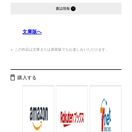
書誌情報
発行形態：
単行本
文庫版へ
ページ数：
208ページ
ISBN：
9784344020801
この作品は文庫または新装版でもお楽しみいただけます。
Cコード：
0095
判型：
四六判
購入する