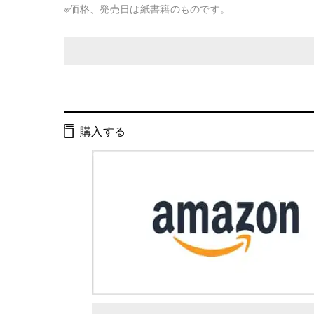
※価格、発売日は紙書籍のものです。
発行形態：
単行本
ページ数：
204ページ
購入する
ISBN：
9784344020542
Cコード：
0095
判型：
B6判変型