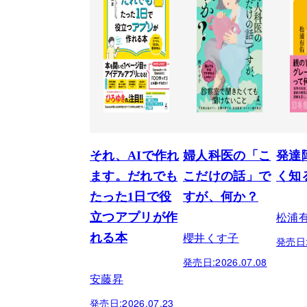
それ、AIで作れ
婦人科医の「こ
発達
ます。だれでも
こだけの話」で
く知
たった1日で役
すが、何か？
松浦
立つアプリが作
櫻井くす子
れる本
発売日
発売日:
2026.07.08
安藤昇
発売日:
2026.07.23