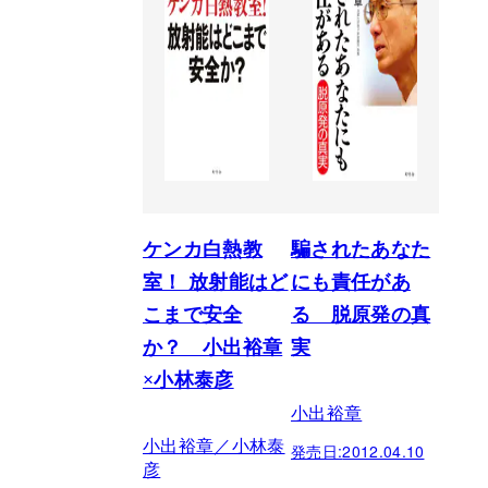
ケンカ白熱教
騙されたあなた
室！ 放射能はど
にも責任があ
こまで安全
る 脱原発の真
か？ 小出裕章
実
×小林泰彦
小出裕章
小出裕章／小林泰
発売日:
2012.04.10
彦