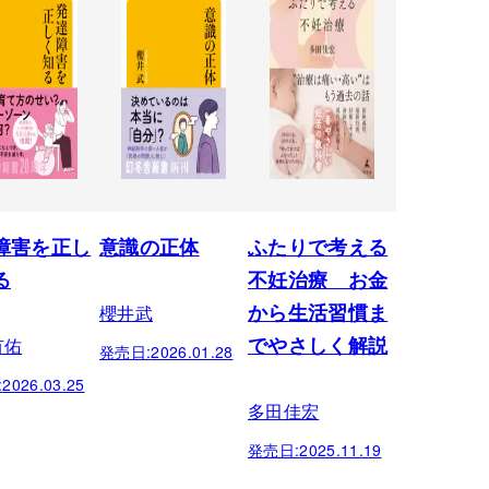
障害を正し
意識の正体
ふたりで考える
る
不妊治療 お金
櫻井武
から生活習慣ま
有佑
でやさしく解説
発売日:
2026.01.28
:
2026.03.25
多田佳宏
発売日:
2025.11.19