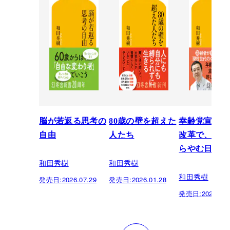
脳が若返る思考の
80歳の壁を超えた
幸齢党宣言 
自由
人たち
改革で、世界
らやむ日本を
和田秀樹
和田秀樹
和田秀樹
発売日:
2026.07.29
発売日:
2026.01.28
発売日:
2025.05.