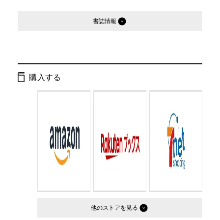
書誌情報
発行形態：
単行本
ページ数：
224ページ
購入する
ISBN：
9784344020368
Cコード：
0095
判型：
B6判変型
他のストア