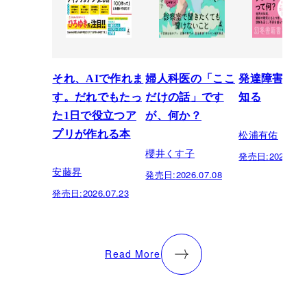
それ、AIで作れま
婦人科医の「ここ
発達障害を正
す。だれでもたっ
だけの話」です
知る
た1日で役立つア
が、何か？
松浦有佑
プリが作れる本
櫻井くす子
発売日:
2026.03.
安藤昇
発売日:
2026.07.08
発売日:
2026.07.23
Read More