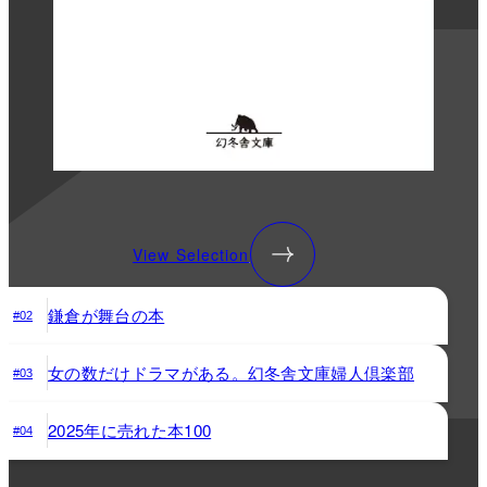
View Selection
鎌倉が舞台の本
#02
女の数だけドラマがある。幻冬舎文庫婦人倶楽部
#03
2025年に売れた本100
#04