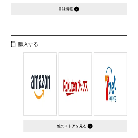
書誌情報
発行形態：
単行本
オーディオブック
購入する
ページ数：
276ページ
ISBN：
9784344019706
Cコード：
0095
判型：
四六判
他のストア