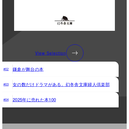
View Selection
鎌倉が舞台の本
#02
女の数だけドラマがある。幻冬舎文庫婦人倶楽部
#03
2025年に売れた本100
#04