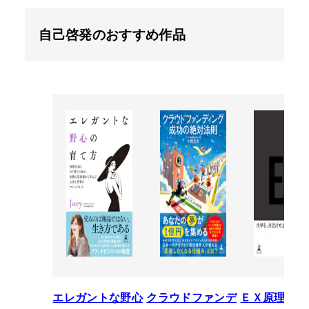
自己啓発のおすすめ作品
エレガントな野心
クラウドファンデ
ＥＸ原理―T