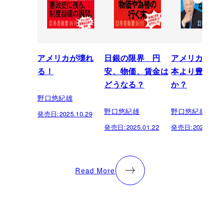
アメリカが壊れ
日銀の限界 円
アメリカはな
る！
安、物価、賃金は
本より豊かな
どうなる？
か？
野口悠紀雄
野口悠紀雄
野口悠紀雄
発売日:
2025.10.29
発売日:
2025.01.22
発売日:
2024.08.
Read More