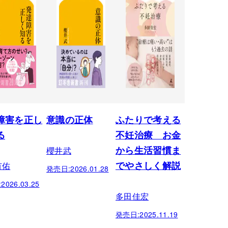
障害を正し
意識の正体
ふたりで考える
る
不妊治療 お金
櫻井武
から生活習慣ま
有佑
でやさしく解説
発売日:
2026.01.28
:
2026.03.25
多田佳宏
発売日:
2025.11.19