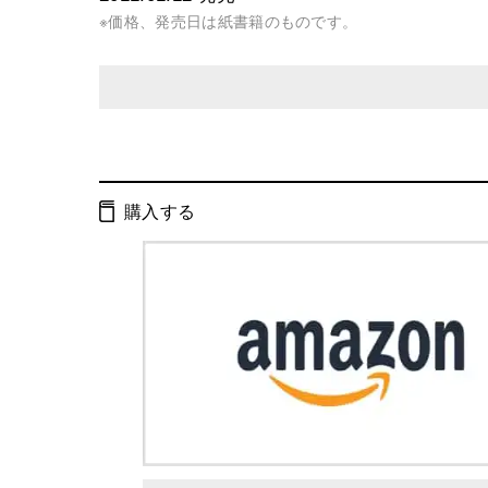
※価格、発売日は紙書籍のものです。
発行形態：
単行本
ページ数：
232ページ
購入する
ISBN：
9784344019355
Cコード：
0095
判型：
B6判変型