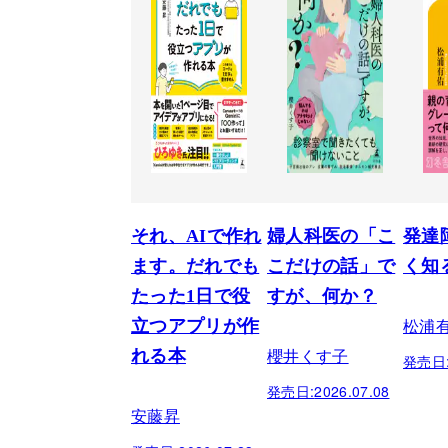
それ、AIで作れ
婦人科医の「こ
発達
ます。だれでも
こだけの話」で
く知
たった1日で役
すが、何か？
松浦
立つアプリが作
櫻井くす子
れる本
発売日
発売日:
2026.07.08
安藤昇