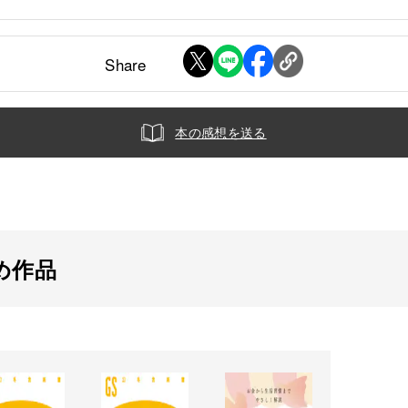
Share
本の感想を送る
め作品