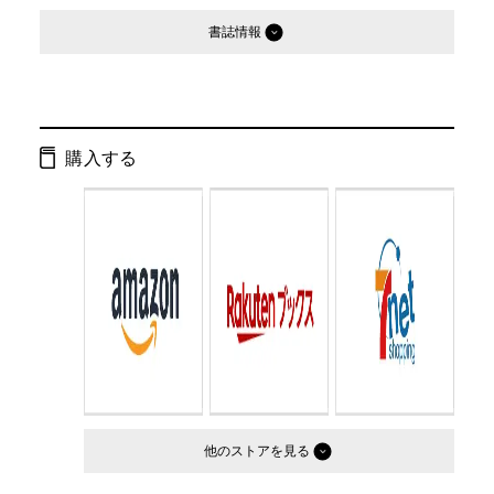
書誌情報
発行形態：
単行本
ページ数：
240ページ
購入する
ISBN：
9784344019225
Cコード：
0095
判型：
四六判
他のストア