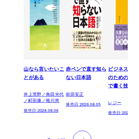
山なら言いたいこ
赤ペンで直す知ら
ビジネスパー
とがある
ない日本語
のための「芸
で書く技術
井上荒野／角田光代
前田安正
／町田康／唯川恵
レジー
発売日:
2026.08.05
発売日:
2026.08.06
発売日:
2026.07.