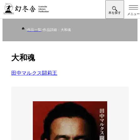
作品一覧
作品詳細：大和魂
大和魂
田中マルクス闘莉王