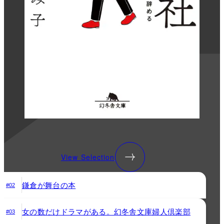
View Selection
鎌倉が舞台の本
#02
女の数だけドラマがある。幻冬舎文庫婦人倶楽部
#03